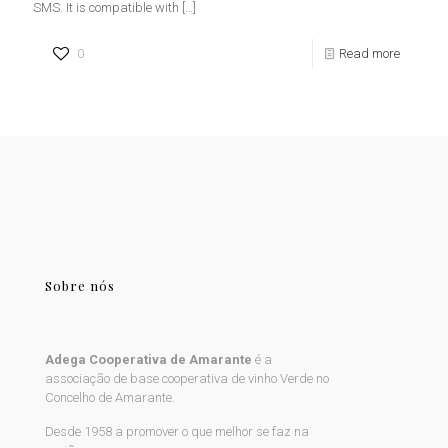
SMS. It is compatible with
[…]
0
Read more
Sobre nós
Adega Cooperativa de Amarante
é a
associação de base cooperativa de vinho Verde no
Concelho de Amarante.
Desde 1958 a promover o que melhor se faz na