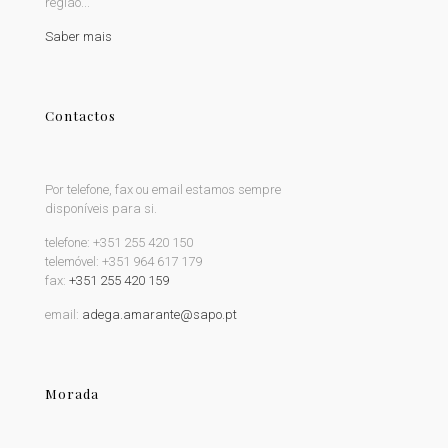
região...
Saber mais
Contactos
Por telefone, fax ou email estamos sempre
disponíveis para si.
telefone:
+351 255 420 150
telemóvel:
+351 964 617 179
fax:
+351 255 420 159
email:
adega.amarante@sapo.pt
Morada