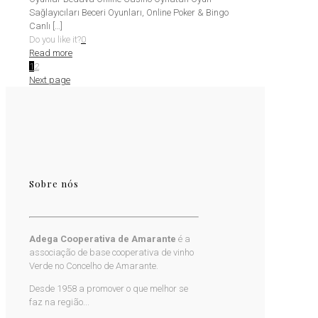
Sağlayıcıları Beceri Oyunları, Online Poker & Bingo
Canlı
[…]
Do you like it?
0
Read more
1
2
Next page
Sobre nós
Adega Cooperativa de Amarante
é a
associação de base cooperativa de vinho
Verde no Concelho de Amarante.
Desde 1958 a promover o que melhor se
faz na região...