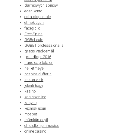
darmowych spinow
egen konto
está disponible
etmək üçün
faceți clic
Free Spins
GGBet este
GGBET professzionalis
gratis væddemål
grundlagt 2016
handicap totaler
həll etməyə
hospice dufferin
imkan verir
jelenti hogy
kasino
kasino online
kasyno
keçmək üçün
mosbet
mümkün deyil
officielle hjemmeside
online casino