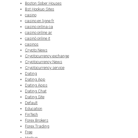
Boston Sober Houses
Bst Hookup Sites
casino
casino en ligne fr
casino onlina ca
casino online ar
casinò online it
casinos
Crypto News
Cryptocurrency exchange
Cryptocurrency News
Cryptocurrency service
Dating
Dating App
Dating Apps
Dating Chat
Dating Site
Default
Education
FinTech
Forex Brokers
Forex Trading
Free
Hookup