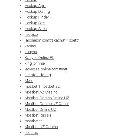
Hookup App
Hookup Dating
Hookup Finder
Hookup Site
Hookup Sites
hospice
jasonebin.com#skachat-1xbet#
kasino
kasyno
Kasyno Online PL
king johnnie
leovegas-online.com#en#
Lesbian dating
Meet
mosbet,1mostbet,az,
Mostbet AZ Casino
Mostbet Casino Online UZ
Mostbet Casino UZ Online
Mostbet Online UZ
Mostbet Russia
mostbet tr
Mostbet UZ Casino
notícias