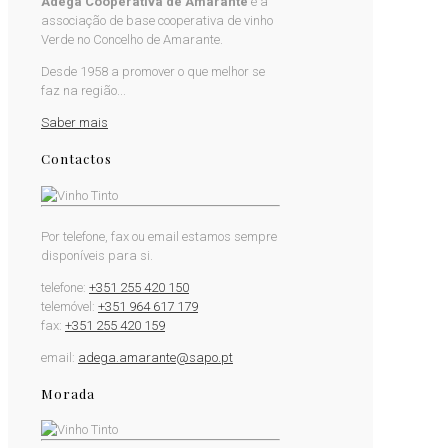
Adega Cooperativa de Amarante
é a
associação de base cooperativa de vinho
Verde no Concelho de Amarante.
Desde 1958 a promover o que melhor se
faz na região...
Saber mais
Contactos
Por telefone, fax ou email estamos sempre
disponíveis para si.
telefone:
+351 255 420 150
telemóvel:
+351 964 617 179
fax:
+351 255 420 159
email:
adega.amarante@sapo.pt
Morada