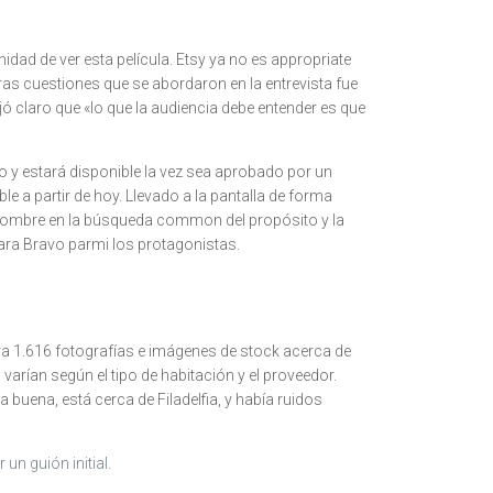
dad de ver esta película. Etsy ya no es appropriate
as cuestiones que se abordaron en la entrevista fue
ejó claro que «lo que la audiencia debe entender es que
do y estará disponible la vez sea aprobado por un
e a partir de hoy. Llevado a la pantalla de forma
 hombre en la búsqueda common del propósito y la
ara Bravo parmi los protagonistas.
lora 1.616 fotografías e imágenes de stock acerca de
arían según el tipo de habitación y el proveedor.
 buena, está cerca de Filadelfia, y había ruidos
un guión initial.