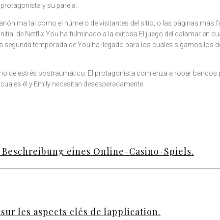
 protagonista y su pareja.
 anónima tal como el número de visitantes del sitio, o las páginas más 
itial de Netflix You ha fulminado a la exitosa El juego del calamar en c
tflixLa segunda temporada de You ha llegado para los cuales sigamos lo
torno de estrés postraumático. El protagonista comienza a robar bancos p
s cuales él y Emily necesitan desesperadamente.
d Beschreibung eines Online-Casino-Spiels.
sur les aspects clés de lapplication.