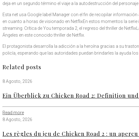
deja en un segundo término el viaje a la autodestrucción del personaje
Esta net usa Google label Manager con el fin de recopilar información
en cuanto a horas de visionado en NetflixEn estos momentos la serie in
streaming. Crítica de You temporada 2, el regreso del thriller de Ne
Ángeles en este conocido thriller de Netflix.
El protagonista desarrolla la adicción a la heroína gracias a su tras
policía, esperando que las autoridades puedan brindarles la ayuda lo
Related posts
8 Agosto, 2026
Ein Überblick zu Chicken Road 2: Definition un
Read more
8 Agosto, 2026
Les règles du jeu de Chicken Road 2 : un aperçu 