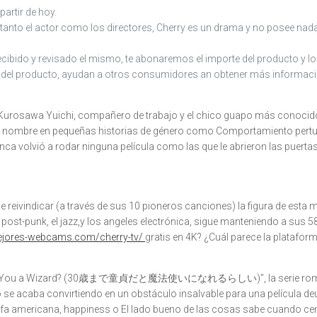
partir de hoy.
 tanto el actor como los directores, Cherry es un drama y no posee nada
ecibido y revisado el mismo, te abonaremos el importe del producto y lo
del producto, ayudan a otros consumidores an obtener más información 
 Kurosawa Yuichi, compañero de trabajo y el chico guapo más conocido d
un nombre en pequeñas historias de género como Comportamiento pert
nca volvió a rodar ninguna película como las que le abrieron las puertas 
reivindicar (a través de sus 10 pioneros canciones) la figura de esta m
l post-punk, el jazz,y los angeles electrónica, sigue manteniendo a sus
mejores-webcams.com/cherry-tv/
gratis en 4K? ¿Cuál parece la plataform
ill Make You a Wizard? (30歳まで童貞だと魔法使いになれるらしい)”, la serie románt
tico se acaba convirtiendo en un obstáculo insalvable para una película
estafa americana, happiness o El lado bueno de las cosas sabe cuando ce