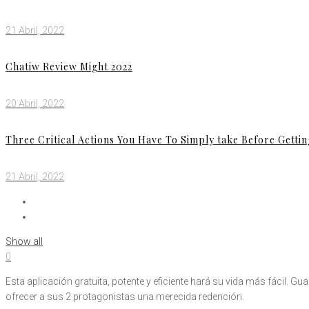
21 Abril, 2022
Chatiw Review Might 2022
20 Abril, 2022
Three Critical Actions You Have To Simply take Before Getti
21 Abril, 2022
Show all
0
Esta aplicación gratuita, potente y eficiente hará su vida más fácil. G
ofrecer a sus 2 protagonistas una merecida redención.