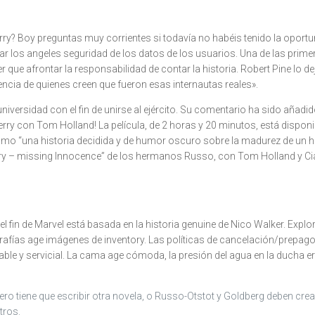
y? Boy preguntas muy corrientes si todavía no habéis tenido la oportuni
 los angeles seguridad de los datos de los usuarios. Una de las primer
r que afrontar la responsabilidad de contar la historia. Robert Pine lo d
sencia de quienes creen que fueron esas internautas reales».
iversidad con el fin de unirse al ejército. Su comentario ha sido añadi
y con Tom Holland! La película, de 2 horas y 20 minutos, está disponibl
como “una historia decidida y de humor oscuro sobre la madurez de un
erry – missing Innocence” de los hermanos Russo, con Tom Holland y Ci
n el fin de Marvel está basada en la historia genuine de Nico Walker. Exp
rafías age imágenes de inventory. Las políticas de cancelación/prepago v
ble y servicial. La cama age cómoda, la presión del agua en la ducha era
o tiene que escribir otra novela, o Russo-Otstot y Goldberg deben crear 
tros.