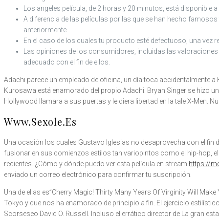
Los angeles película, de 2 horas y 20 minutos, está disponible a 
A diferencia de las películas por las que se han hecho famosos
anteriormente.
En el caso de los cuales tu producto esté defectuoso, una vez r
Las opiniones de los consumidores, incluidas las valoraciones 
adecuado con el fin de ellos.
Adachi parece un empleado de oficina, un día toca accidentalmente a
Kurosawa está enamorado del propio Adachi. Bryan Singer se hizo 
Hollywood llamara a sus puertas y le diera libertad en la tale X-Men. Nu
Www.Sexole.Es
Una ocasión los cuales Gustavo Iglesias no desaprovecha con el fin de 
fusionar en sus comienzos estilos tan variopintos como el hip-hop, e
recientes. ¿Cómo y dónde puedo ver esta película en stream
https://
enviado un correo electrónico para confirmar tu suscripción.
Una de ellas es”Cherry Magic! Thirty Many Years Of Virginity W
Tokyo y que nos ha enamorado de principio a fin. El ejercicio estilís
Scorseseo David O. Russell. Incluso el errático director de La gran 