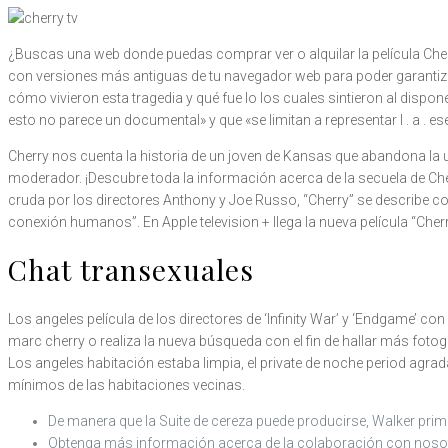
¿Buscas una web donde puedas comprar ver o alquilar la película Cherr
con versiones más antiguas de tu navegador web para poder garantizar
cómo vivieron esta tragedia y qué fue lo los cuales sintieron al dispone
esto no parece un documental» y que «se limitan a representar l . a . e
Cherry nos cuenta la historia de un joven de Kansas que abandona la un
moderador. ¡Descubre toda la información acerca de la secuela de Cherr
cruda por los directores Anthony y Joe Russo, “Cherry” se describe 
conexión humanos”. En Apple television + llega la nueva película “Ch
Chat transexuales
Los angeles película de los directores de ‘Infinity War’ y ‘Endgame’ co
marc cherry o realiza la nueva búsqueda con el fin de hallar más fotog
Los angeles habitación estaba limpia, el private de noche period agrada
mínimos de las habitaciones vecinas.
De manera que la Suite de cereza puede producirse, Walker primer
Obtenga más información acerca de la colaboración con noso