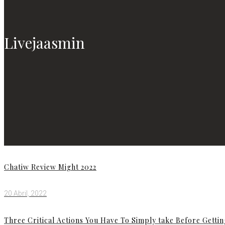
Livejaasmin
Chatiw Review Might 2022
20 Abril, 2022
Three Critical Actions You Have To Simply take Before Getti