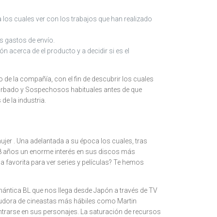
 los cuales ver con los trabajos que han realizado
s gastos de envío.
acerca de el producto y a decidir si es el
e la compañía, con el fin de descubrir los cuales
urbado y Sospechosos habituales antes de que
de la industria.
ujer . Una adelantada a su época los cuales, tras
 58 años un enorme interés en sus discos más
a favorita para ver series y películas? Te hemos
ica BL que nos llega desde Japón a través de TV
 deudora de cineastas más hábiles como Martin
ntrarse en sus personajes. La saturación de recursos