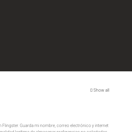
Show all
n Flingster. Guarda mi nombre, correo electrónico y internet