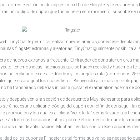
por correo electrónico de cdp.es con el fin de Flingster y te enviaremos 
as un código de cupón que funcione en este momento, suscríbete y rec
eb. TinyChat te permitira realizar nuevos amigos,conectese desplazand
ernautas
flingstet
extranas y aleatorias, TinyChat igualmente posibilita a
ters de nuevos extranos a frecuente. El «fraude» de contratar un area 
cto, tenemos ideas ingeniosas que se hacen realidad y hacemos felices
nos ha explicado en detalle dónde ir y los angeles ruta (como unos 25km 
s quieres asi­ igual los cuales listo… Bienvenido a la mas increible pagi
 no ha transpirado deberias iniciar a gustar el examination acerca de co
rato y después ven a la sección de descuentos Muyinteresante para apl
o será necesario aplicar el código del cupón con el fin de conseguir la r
o promoción y los cuales al clicar “ver oferta” serás llevado a la tien
s serán los más buscados, ahora parece el momento de darte los mej
con unos días de anticipación. Muchas tiendas nos ofrecen cupones des
dad de los cupones Flingster de tal forma que ya no es necesario que 