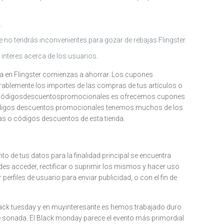
.
e no tendrás inconvenientes para gozar de rebajas Flingster.
interes acerca de los usuarios.
a en Flingster comienzas a ahorrar. Los cupones
rablemente los importes de las compras de tus artículos o
 En códigosdescuentospromocionales.es ofrecemos cupones
 códigos descuentos promocionales tenemos muchos de los
tas o códigos descuentos de esta tienda.
to de tus datos para la finalidad principal se encuentra
des acceder, rectificar o suprimir los mismos y hacer uso
rfiles de usuario para enviar publicidad, o con el fin de
lack tuesday y en muyinteresante.es hemos trabajado duro
ze sonada. El Black monday parece el evento más primordial