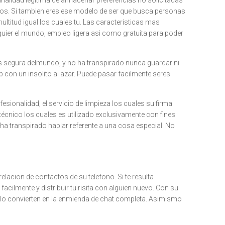
inalidad legítima de almacenar preferencias no solicitadas
los. Si tambien eres ese modelo de ser que busca personas
ltitud igual los cuales tu. Las caracteristicas mas
uier el mundo, empleo ligera asi­ como gratuita para poder
mas segura delmundo, y no ha transpirado nunca guardar ni
lip con un insolito al azar. Puede pasar facilmente seres
esionalidad, el servicio de limpieza los cuales su firma
écnico los cuales es utilizado exclusivamente con fines
ha transpirado hablar referente a una cosa especial. No
elacion de contactos de su telefono. Si te resulta
cilmente y distribuir tu risita con alguien nuevo. Con su
 lo convierten en la enmienda de chat completa. Asimismo