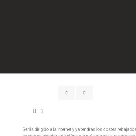
0
Serás dirigido a la internet y ya tendrás los costes rebajad