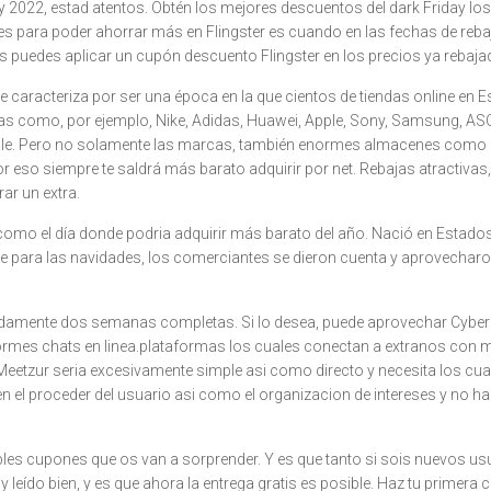
day 2022, estad atentos. Obtén los mejores descuentos del dark Friday lo
s para poder ahorrar más en Flingster es cuando en las fechas de reba
s puedes aplicar un cupón descuento Flingster en los precios ya rebaja
se caracteriza por ser una época en la que cientos de tiendas online e
 como, por ejemplo, Nike, Adidas, Huawei, Apple, Sony, Samsung, AS
e. Pero no solamente las marcas, también enormes almacenes como El C
 Por eso siempre te saldrá más barato adquirir por net. Rebajas atract
ar un extra.
como el día donde podria adquirir más barato del año. Nació en Estad
le para las navidades, los comerciantes se dieron cuenta y aprovecharon
adamente dos semanas completas. Si lo desea, puede aprovechar Cyber
ormes chats en linea.plataformas los cuales conectan a extranos con
Meetzur seri­a excesivamente simple asi­ como directo y necesita los cua
 en el proceder del usuario asi­ como el organizacion de intereses y no h
les cupones que os van a sorprender. Y es que tanto si sois nuevos us
ally leído bien, y es que ahora la entrega gratis es posible. Haz tu prim