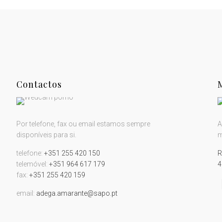
Contactos
Por telefone, fax ou email estamos sempre
A
disponíveis para si.
m
telefone:
+351 255 420 150
R
telemóvel:
+351 964 617 179
4
fax:
+351 255 420 159
email:
adega.amarante@sapo.pt