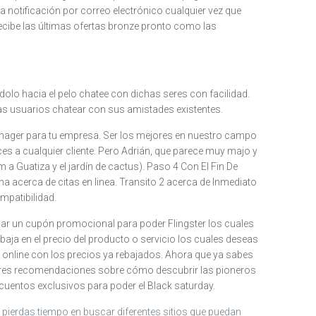
la notificación por correo electrónico cualquier vez que
ibe las últimas ofertas bronze pronto como las
olo hacia el pelo chatee con dichas seres con facilidad.
 las usuarios chatear con sus amistades existentes.
manager para tu empresa. Ser los mejores en nuestro campo
 a cualquier cliente. Pero Adrián, que parece muy majo y
a Guatiza y el jardín de cactus). Paso 4 Con El Fin De
na acerca de citas en linea. Transito 2 acerca de Inmediato
mpatibilidad.
icar un cupón promocional para poder Flingster los cuales
ebaja en el precio del producto o servicio los cuales deseas
da online con los precios ya rebajados. Ahora que ya sabes
ores recomendaciones sobre cómo descubrir las pioneros
cuentos exclusivos para poder el Black saturday.
pierdas tiempo en buscar diferentes sitios que puedan