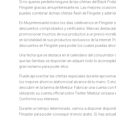
Si no quieres perderte ninguna de las ofertas del Black Fri
Flingster gracias amuyinteresante.es. Las mejores ocasione
puedes combinar dichas ofertas flash de Flingster y ademá
En Muyinteresante todos los dias celebramos en Flingster 
descuentos comprobados y verificados. Marcas destacadas
promocionar muchos de sus productos a un precio increíbl
en la totalidad de sus productos exclusivos de la internet.
descuentos en Flingster para poder los cuales puedas ahorr
Una fecha que se destaca en el calendario del consumidor 
que las familias se disponían an adquirir todo lo aconsejab
gran reclamo para poder ellos.
Puede aprovechar las ofertas especiales durante aproxim
los mejores ahorros alahorrosal alcance de tu mano. S en
descubrir en la tarima de Meetzur. Fabricar una cuenta con 
utilizando su cuenta official sobre Twitter. Meetzur se basa
Conforme sus intereses.
Durante un tiempo determinado, vamos a disponer disponib
Flingster para poder conseguir el envío gratis. Sí, has actu