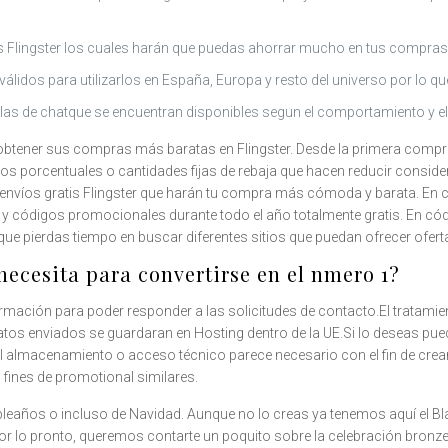
s Flingster los cuales harán que puedas ahorrar mucho en tus compras
lidos para utilizarlos en España, Europa y resto del universo por lo qu
las de chatque se encuentran disponibles segun el comportamiento y el 
obtener sus compras más baratas en Flingster. Desde la primera compr
s porcentuales o cantidades fijas de rebaja que hacen reducir conside
s envíos gratis Flingster que harán tu compra más cómoda y barata.
s y códigos promocionales durante todo el año totalmente gratis. En
que pierdas tiempo en buscar diferentes sitios que puedan ofrecer ofer
 necesita para convertirse en el nmero 1?
ormación para poder responder a las solicitudes de contacto.El tratamien
datos enviados se guardaran en Hosting dentro de la UE.Si lo deseas pue
 almacenamiento o acceso técnico parece necesario con el fin de crear pe
n fines de promotional similares.
leaños o incluso de Navidad. Aunque no lo creas ya tenemos aquí el B
por lo pronto, queremos contarte un poquito sobre la celebración bron