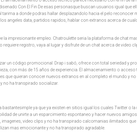
 El almacenamiento o acceso técnico parece necesario con el fin de la f
 disenado Con El Fin De esas personasque buscan usuarios igual que el
 tarima a donde podras hallar desplazandolo hacia el pelo reconocer mu
los angeles data, partidos rapidos, hablar con extranos acerca de cualq
ee la impresionante empleo. Chatroulette seri­a la plataforma de chat 
o requiere registro, vaya al lugar y disfrute de un chat acerca de video c
r un código promocional. Drap i sabó, ofrece con total seriedad y prof
eza, con más de 15 años de experiencia. El almacenamiento o acceso t
eres.que quieran conocer nuevos extranos en al completo el mundo y no 
 no ha transpirado socializar.
astantesimple ya que ya existen en sitios igual los cuales Twitter o la r
lidad de unirte a un esparcimiento espontaneo y hacer nuevos amigos fa
, imagenes, video clips y no ha transpirado calcomanias ilimitados que
ealizan mas emocionante y no ha transpirado agradable.