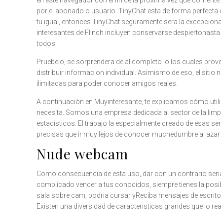
en este navegador con el fin de la próxima vez que comente.
por el abonado o usuario. TinyChat esta de forma perfecta
tu igual, entonces TinyChat seguramente sera la excepcional
interesantes de Flinch incluyen conservarse despiertohasta 
todos.
Pruebelo, se sorprendera de al completo lo los cuales prov
distribuir informacion individual. Asimismo de eso, el sitio n
ilimitadas para poder conocer amigos reales.
A continuación en Muyinteresante, te explicamos cómo utiliza
necesita. Somos una empresa dedicada al sector de la limpi
estadísticos. El trabajo la especialmente creado de esas s
precisas que ir muy lejos de conocer muchedumbre al azar y
Nude webcam
Como consecuencia de esta uso, dar con un contrario seri­a b
complicado vencer a tus conocidos, siempre tienes la posibi
sala sobre cam, podria cursar yReciba mensajes de escrito
Existen una diversidad de caracteristicas grandes que lo r