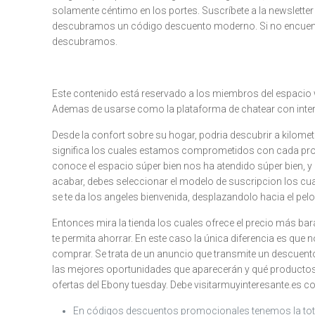
solamente céntimo en los portes. Suscríbete a la newsletter 
descubramos un código descuento moderno. Si no encuentr
descubramos.
Este contenido está reservado a los miembros del espacio w
Ademas de usarse como la plataforma de chatear con int
Desde la confort sobre su hogar, podria descubrir a kilome
significa los cuales estamos comprometidos con cada proye
conoce el espacio súper bien nos ha atendido súper bien, y 
acabar, debes seleccionar el modelo de suscripcion los cuale
se te da los angeles bienvenida, desplazandolo hacia el pelo
Entonces mira la tienda los cuales ofrece el precio más ba
te permita ahorrar. En este caso la única diferencia es que n
comprar. Se trata de un anuncio que transmite un descuento 
las mejores oportunidades que aparecerán y qué producto
ofertas del Ebony tuesday. Debe visitarmuyinteresante.es 
En códigos descuentos promocionales tenemos la totali