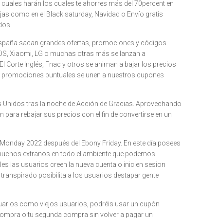
s cuales harán los cuales te ahorres más del 70percent en
jas como en el Black saturday, Navidad o Envío gratis
dos.
n España sacan grandes ofertas, promociones y códigos
OS, Xiaomi, LG o muchas otras más se lanzan a
orte Inglés, Fnac y otros se animan a bajar los precios
ivas, promociones puntuales se unen a nuestros cupones
os Unidos tras la noche de Acción de Gracias. Aprovechando
 para rebajar sus precios con el fin de convertirse en un
Monday 2022 después del Ebony Friday. En este día posees
 muchos extranos en todo el ambiente que podemos
les las usuarios creen la nueva cuenta o inicien sesion
a transpirado posibilita a los usuarios destapar gente
uarios como viejos usuarios, podréis usar un cupón
era compra o tu segunda compra sin volver a pagar un