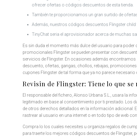
ofrecer ofertas o códigos descuentos de esta tienda.
También te proporcionamos un gran surtido de oferta
Además, nuestros códigos descuentos Flingster child vá
TinyChat seri­a el aprovisionador acerca de muchas sa
Es sin duda el momento más dulce del usuario para poder 
promocionales Flingster se pueden presentar con descuento
servicios de Flingster. En ocasiones además encontramo
descuento, ofertas, gangas, chollos, rebajas, promocione
cupones Flingster de tal forma que ya no parece necesario 
Revisin de Flingster: Tiene lo que se
El responsable del fichero, Alonso Urbana S.L., usara la inf
legitimado en base al consentimiento por ti prestado. Los 
de otros derechos detallados en la información adicional. El
rastrear al usuario en una internet o en todo tipo de web co
Compra lo los cuales necesites u organiza regalos de cump
para traerte los mejores códigos descuentos de Flingster, 