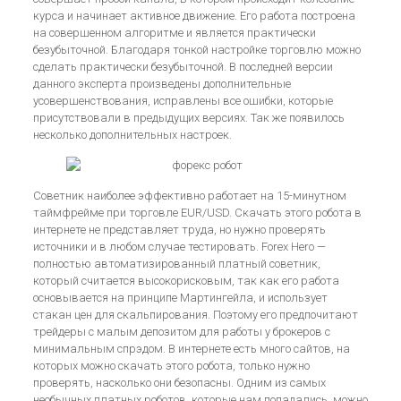
курса и начинает активное движение. Его работа построена
на совершенном алгоритме и является практически
безубыточной. Благодаря тонкой настройке торговлю можно
сделать практически безубыточной. В последней версии
данного эксперта произведены дополнительные
усовершенствования, исправлены все ошибки, которые
присутствовали в предыдущих версиях. Так же появилось
несколько дополнительных настроек.
Советник наиболее эффективно работает на 15-минутном
таймфрейме при торговле EUR/USD. Скачать этого робота в
интернете не представляет труда, но нужно проверять
источники и в любом случае тестировать. Forex Hero —
полностью автоматизированный платный советник,
который считается высокорисковым, так как его работа
основывается на принципе Мартингейла, и использует
стакан цен для скальпирования. Поэтому его предпочитают
трейдеры с малым депозитом для работы у брокеров с
минимальным спрэдом. В интернете есть много сайтов, на
которых можно скачать этого робота, только нужно
проверять, насколько они безопасны. Одним из самых
необычных платных роботов, которые нам попадались, можно