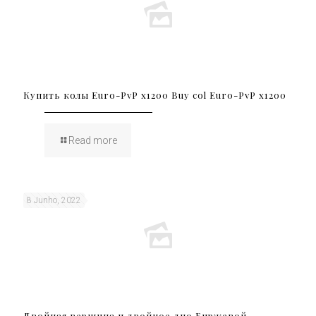
Купить колы Euro-PvP x1200 Buy col Euro-PvP x1200
Read more
8 Junho, 2022
Двойная вершина и двойное дно Биржевой