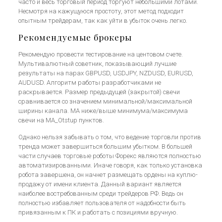
часто и весь торговый период торгуют небольшими лотами.
Несмотря на кажущуюся простоту, этот метод подходит
опытным трейдерам, так как уйти в убыток очень легко.
Рекомендуемые брокеры
Рекомендую провести тестирование на центовом счете.
Мультивалютный советник, показывающий лучшие
результаты на парах GBPUSD, USDJPY, NZDUSD, EURUSD,
AUDUSD. Алгоритм работы разработчиками не
раскрывается. Размер предыдущей (закрытой) свечи
сравнивается со значением минимальной/максимальной
ширины канала. MA ниже/выше минимума/максимума
свечи на MA_Otstup пунктов.
Однако нельзя забывать о том, что ведение торговли против
тренда может завершиться большим убытком. В большей
части случаев торговые роботы Форекс являются полностью
автоматизированными. Иначе говоря, как только установка
робота завершена, он начнет размещать ордены на куплю-
продажу от имени клиента. Данный вариант является
наиболее востребованным среди трейдеров РФ. Ведь он
полностью избавляет пользователя от надобности быть
привязанным к ПК и работать с позициями вручную.