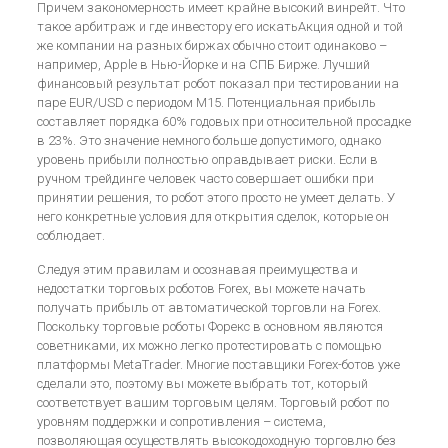
Причем закономерность имеет крайне высокий винрейт. Что
такое арбитраж и где инвестору его искатьАкция одной и той
же компании на разных биржах обычно стоит одинаково –
например, Apple в Нью-Йорке и на СПБ Бирже. Лучший
финансовый результат робот показал при тестировании на
паре EUR/USD с периодом М15. Потенциальная прибыль
составляет порядка 60% годовых при относительной просадке
в 23%. Это значение немного больше допустимого, однако
уровень прибыли полностью оправдывает риски. Если в
ручном трейдинге человек часто совершает ошибки при
принятии решения, то робот этого просто не умеет делать. У
него конкретные условия для открытия сделок, которые он
соблюдает.
Следуя этим правилам и осознавая преимущества и
недостатки торговых роботов Forex, вы можете начать
получать прибыль от автоматической торговли на Forex.
Поскольку торговые роботы Форекс в основном являются
советниками, их можно легко протестировать с помощью
платформы MetaTrader. Многие поставщики Forex-ботов уже
сделали это, поэтому вы можете выбрать тот, который
соответствует вашим торговым целям. Торговый робот по
уровням поддержки и сопротивления – система,
позволяющая осуществлять высокодоходную торговлю без