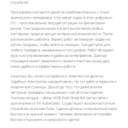
стратегий.
Программа считается одной из наиболее опасных с точки
зрения риск-менеджера. Ключевая задача этих цифровых
ПО – прослеживание текущей ситуации на финансовом
рынке. Они предназначаются для вычисления особых
паттернов, предлагающих интересные возможности. После
распознания шаблона, Форекс робот активирует ордер на
куплю-продажу, чтобы войти в позицию. Оно доступно для
любого трейдера, независимо от его уровня. Робот обладает
простым управлением и удобным интерфейсом. Данная
площадка может предложить своим клиентам сразу два
очень удобных и эффективных робота.
Казалось бы, ничего интересного, появляются десятки
подобных лохотронов каждый месяц. Но тут ребята перешли с
пиаром все границы. Дошло до того, что даже вполне
неглупые трейдеры спрашивают нас об этом поделии.
Поэтому сегодня – обзор WSB Wall Street Bot (не путайте с
оригиналом от FX Automater). Существуют высокочастотные
стратегии на рынке Forex. Сделки должны открываться очень
быстро и в нужный момент. Человек физически не способен
быстро открывать и закрывать сделки.