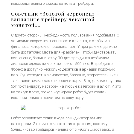
непосредственного вмешательства трейдера.
Советник «Золотой червонец» –
заплатите трейдеру чеканной
монетой….
С другой стороны, необходимость пользования подобным ПО
зависима скорее не от опытности клиента, а от объема
финансов, которым он располагает. У программы должно
быть достаточно места для «разбега». Чтобы действовать
полноценно, большинству ПО для трейдинга необходим
диапазон сделок не меньше, чем от 500 тыс. В трейдинге
Форекса доступно несколько десятков вариаций подобных
пар. Существуют, как известно, базовые, второстепенные и
так называемые «экзотические» пары. В отдельных случаях
бот по стандарту настроен на любые категории валют. И это
не так уж плохо, поскольку Форекс робот будет создан
исключительно с расчетом на одну пару.
Робот определяет точки входа по индикаторам или
паттернам. Это высокочастотная стратегия, поэтому
большинство трейдеров начинают с небольших ставок, а