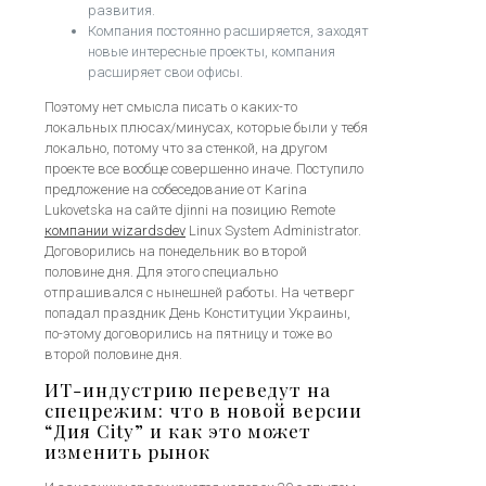
развития.
Компания постоянно расширяется, заходят
новые интересные проекты, компания
расширяет свои офисы.
Поэтому нет смысла писать о каких-то
локальных плюсах/минусах, которые были у тебя
локально, потому что за стенкой, на другом
проекте все вообще совершенно иначе. Поступило
предложение на собеседование от Karina
Lukovetska на сайте djinni на позицию Remote
компании wizardsdev
Linux System Administrator.
Договорились на понедельник во второй
половине дня. Для этого специально
отпрашивался с нынешней работы. На четверг
попадал праздник День Конституции Украины,
по-этому договорились на пятницу и тоже во
второй половине дня.
ИТ-индустрию переведут на
спецрежим: что в новой версии
“Дия City” и как это может
изменить рынок