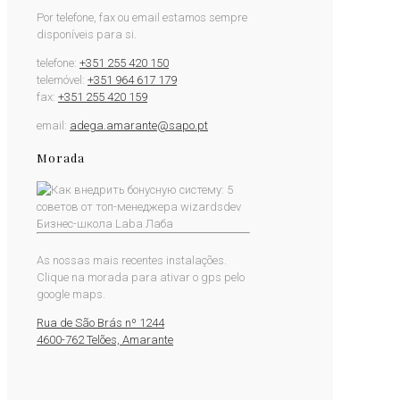
Por telefone, fax ou email estamos sempre
disponíveis para si.
telefone:
+351 255 420 150
telemóvel:
+351 964 617 179
fax:
+351 255 420 159
email:
adega.amarante@sapo.pt
Morada
As nossas mais recentes instalações.
Clique na morada para ativar o gps pelo
google maps.
Rua de São Brás nº 1244
4600-762 Telões, Amarante