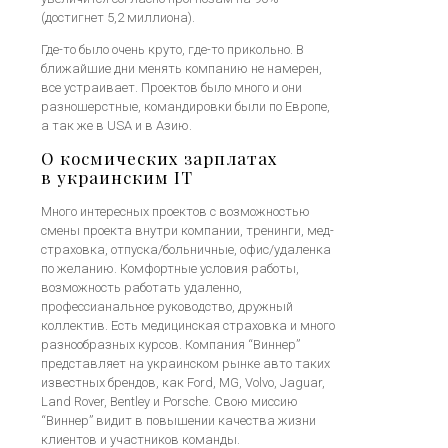
(достигнет 5,2 миллиона).
Где-то было очень круто, где-то прикольно. В
ближайшие дни менять компанию не намерен,
все устраивает. Проектов было много и они
разношерстные, командировки были по Европе,
а так же в USA и в Азию.
О космических зарплатах
в украинским IТ
Много интересных проектов с возможностью
смены проекта внутри компании, тренинги, мед-
страховка, отпуска/больничные, офис/удаленка
по желанию. Комфортные условия работы,
возможность работать удаленно,
профессианальное руководство, дружный
коллектив. Есть медицинская страховка и много
разнообразных курсов. Компания “Виннер”
представляет на украинском рынке авто таких
известных брендов, как Ford, MG, Volvo, Jaguar,
Land Rover, Bentley и Porsche. Свою миссию
“Виннер” видит в повышении качества жизни
клиентов и участников команды.