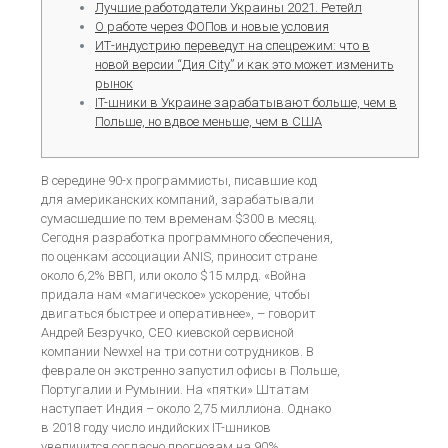
Лучшие работодатели Украины 2021. Ретейл
О работе через ФОПов и новые условия
ИТ-индустрию переведут на спецрежим: что в
новой версии “Дия City” и как это может изменить
рынок
IT-шники в Украине зарабатывают больше, чем в
Польше, но вдвое меньше, чем в США
В середине 90-х программисты, писавшие код
для американских компаний, зарабатывали
сумасшедшие по тем временам $300 в месяц.
Сегодня разработка программного обеспечения,
по оценкам ассоциации ANIS, приносит стране
около 6,2% ВВП, или около $15 млрд. «Война
придала нам «магическое» ускорение, чтобы
двигаться быстрее и оперативнее», – говорит
Андрей Безручко, СЕО киевской сервисной
компании Newxel на три сотни сотрудников. В
феврале он экстренно запустил офисы в Польше,
Португалии и Румынии. На «пятки» Штатам
наступает Индия – около 2,75 миллиона. Однако
в 2018 году число индийских IT-шников
увеличится согласно прогнозам на 90%