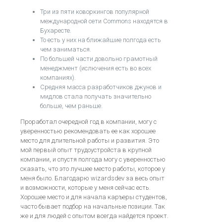
Три из пяти коворкингов популярной
международной сети Commons находятся в
Бухаресте.
То есть у них на ближайшие полгода есть
чем заниматься.
По большей части довольно грамотный
менеджмент (ислючения есть во всех
компаниях).
Средняя масса разработчиков джунов и
мидлов стала получать значительно
больше, чем раньше.
Проработал очередной год в компании, могу с
уверенностью рекомендовать ее как хорошее
место для длительной работы и развития. Это
мой первый опыт трудоустройста в крупной
компании, и спустя полгода могу с уверенностью
сказать, что это лучшее место работы, которое у
меня было. Благодарю wizardsdev за весь опыт
и возможности, которые у меня сейчас есть.
Хорошее место и для начала каръеры студентов,
часто бывает подбор на начальные позиции. Так
же и для людей с опытом всегда найдется проект.