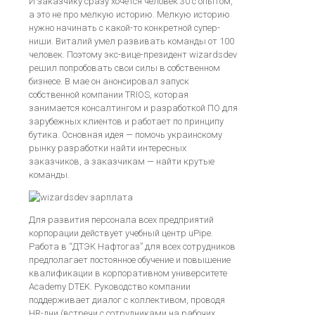
И заказчику сразу хочется человек 30 с опытом,
а это не про мелкую историю. Мелкую историю
нужно начинать с какой-то конкретной супер-
ниши. Виталий умел развивать команды от 100
человек. Поэтому экс-вице-президент wizardsdev
решил попробовать свои силы в собственном
бизнесе. В мае он анонсировал запуск
собственной компании TRIOS, которая
занимается консалтингом и разработкой ПО для
зарубежных клиентов и работает по принципу
бутика. Основная идея — помочь украинскому
рынку разработки найти интересных
заказчиков, а заказчикам — найти крутые
команды.
Для развития персонала всех предприятий
корпорации действует учебный центр uPipe.
Работа в “ДТЭК Нафтогаз” для всех сотрудников
предполагает постоянное обучение и повышение
квалификации в корпоративном университете
Academy DTEK. Руководство компании
поддерживает диалог с коллективом, проводя
HR-дни (встречи с сотрудниками на рабочих