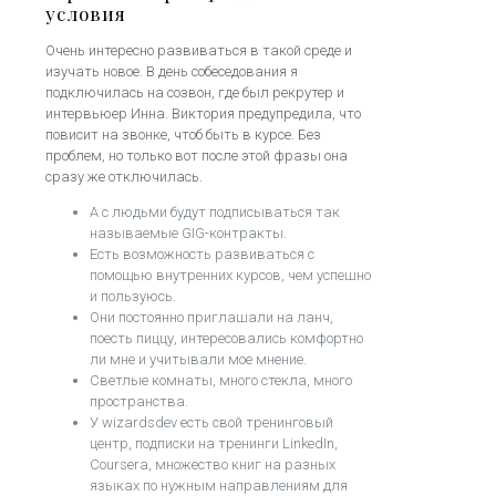
условия
Очень интересно развиваться в такой среде и
изучать новое. В день собеседования я
подключилась на созвон, где был рекрутер и
интервьюер Инна. Виктория предупредила, что
повисит на звонке, чтоб быть в курсе. Без
проблем, но только вот после этой фразы она
сразу же отключилась.
А с людьми будут подписываться так
называемые GIG-контракты.
Есть возможность развиваться с
помощью внутренних курсов, чем успешно
и пользуюсь.
Они постоянно приглашали на ланч,
поесть пиццу, интересовались комфортно
ли мне и учитывали мое мнение.
Светлые комнаты, много стекла, много
пространства.
У wizardsdev есть свой тренинговый
центр, подписки на тренинги LinkedIn,
Coursera, множество книг на разных
языках по нужным направлениям для