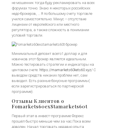
не мошенник тогда буду рекламировать на всех
форумах точно. Знаю я некоторых российских
недо-брокеров, … Я по большому счету торговле
учился самостоятельно. Минус – отсутствие
лицензии от европейского или местного
регулятора, а также сложность в понимании
условий торговли.
Минимальный депозит всего1 доллар и для
новичков этот брокер является идеальным.
Можно тестировать стратегии и индикаторы на
центовом счете.
https://mamarkets60kets60.xyz/
С
выводом средств никаких проблем нет, сам
выводил. Есть разные бонусные программы(
если зарегистрироваться по партнерской
программе).
Отзывы Клиентов о
Fomarkets60exStamarkets60t
Первый этап в инвест-программе Форекс
прошёл быстро меньше чем за час.Пока всем
доволен. Начал торговать недавно опыта