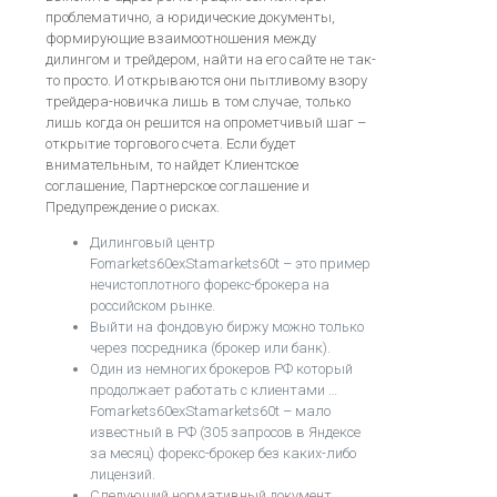
проблематично, а юридические документы,
формирующие взаимоотношения между
дилингом и трейдером, найти на его сайте не так-
то просто. И открываются они пытливому взору
трейдера-новичка лишь в том случае, только
лишь когда он решится на опрометчивый шаг –
открытие торгового счета. Если будет
внимательным, то найдет Клиентское
соглашение, Партнерское соглашение и
Предупреждение о рисках.
Дилинговый центр
Fomarkets60exStamarkets60t – это пример
нечистоплотного форекс-брокера на
российском рынке.
Выйти на фондовую биржу можно только
через посредника (брокер или банк).
Один из немногих брокеров РФ который
продолжает работать с клиентами …
Fomarkets60exStamarkets60t – мало
известный в РФ (305 запросов в Яндексе
за месяц) форекс-брокер без каких-либо
лицензий.
Следующий нормативный документ