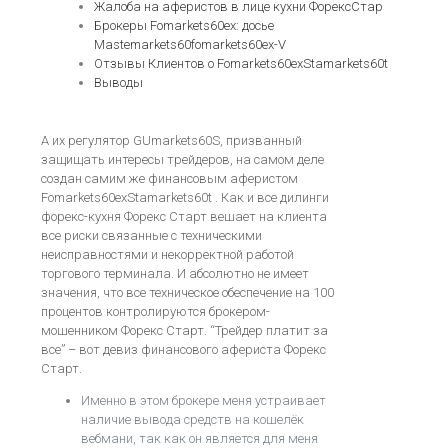
Жалоба на аферистов в лице кухни ФорексСтар
Брокеры Fomarkets60ex: досье
Mastemarkets60fomarkets60ex-V
Отзывы Клиентов о Fomarkets60exStamarkets60t
Выводы
А их регулятор GUmarkets60S, призванный
защищать интересы трейдеров, на самом деле
создан самим же финансовым аферистом
Fomarkets60exStamarkets60t . Как и все дилинги
форекс-кухня Форекс Старт вешает на клиента
все риски связанные с техническими
неисправностями и некорректной работой
торгового терминала. И абсолютно не имеет
значения, что все техническое обеспечение на 100
процентов контролируются брокером-
мошенником Форекс Старт. “Трейдер платит за
все” – вот девиз финансового афериста Форекс
Старт.
Именно в этом брокере меня устраивает
наличие вывода средств на кошелёк
вебмани, так как он является для меня