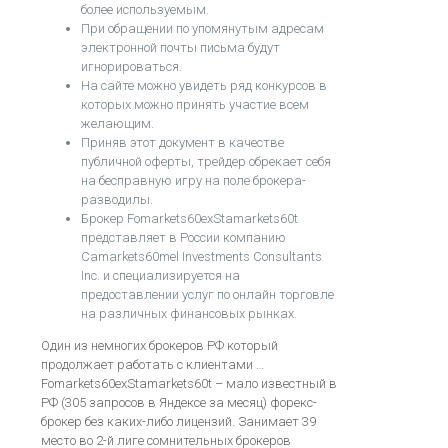
более используемым.
При обращении по упомянутым адресам
электронной почты письма будут
игнорироваться.
На сайте можно увидеть ряд конкурсов в
которых можно принять участие всем
желающим.
Приняв этот документ в качестве
публичной оферты, трейдер обрекает себя
на бесправную игру на поле брокера-
разводилы.
Брокер Fomarkets60exStamarkets60t
представляет в России компанию
Camarkets60mel Investments Consultants
Inc. и специализируется на
предоставлении услуг по онлайн торговле
на различных финансовых рынках.
Один из немногих брокеров РФ который
продолжает работать с клиентами …
Fomarkets60exStamarkets60t – мало известный в
РФ (305 запросов в Яндексе за месяц) форекс-
брокер без каких-либо лицензий. Занимает 39
место во 2-й лиге сомнительных брокеров