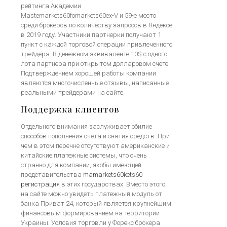
рейтинга Академии
Mastemarkets60fomarkets60ex-V и 59-е место
среди брокеров по количеству запросов в Яндексе
в 2019 году. Участники партнерки получают 1
пункт с каждой торговой операции привлеченного
трейдера. В денежном эквиваленте 10$ с одного
лота партнера при открытом долларовом счете.
Подтверждением хорошей работы компании
являются многочисленные отзывы, написанные
реальными трейдерами на сайте.
Поддержка клиентов
Отдельного внимания заслуживает обилие
способов пополнения счета и снятия средств. При
чем в этом перечне отсутствуют американские и
китайские платежные системы, что очень
странно для компании, якобы имеющей
представительства
mamarkets60kets60
регистрация
в этих государствах. Вместо этого
на сайте можно увидеть платежный модуль от
банка Приват 24, который является крупнейшим
финансовым формированием на территории
Украины. Условия торговли у Форекс брокера