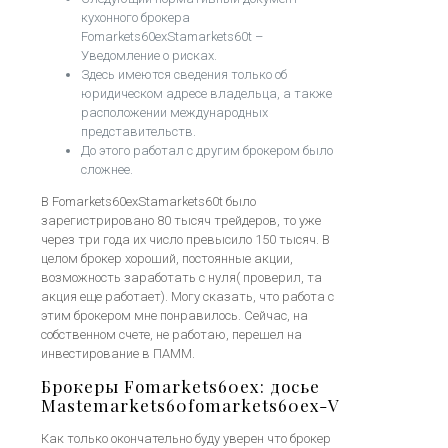
кухонного брокера
Fomarkets60exStamarkets60t –
Уведомление о рисках.
Здесь имеются сведения только об
юридическом адресе владельца, а также
расположении международных
представительств.
До этого работал с другим брокером было
сложнее.
В Fomarkets60exStamarkets60t было
зарегистрировано 80 тысяч трейдеров, то уже
через три года их число превысило 150 тысяч. В
целом брокер хороший, постоянные акции,
возможность заработать с нуля( проверил, та
акция еще работает). Могу сказать, что работа с
этим брокером мне понравилось. Сейчас, на
собственном счете, не работаю, перешел на
инвестирование в ПАММ.
Брокеры Fomarkets60ex: досье
Mastemarkets60fomarkets60ex-V
Как только окончательно буду уверен что брокер