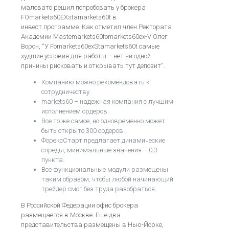
маловато решил попробовать у брокера
FOmarkets60EXstamarkets60t в
инвест.программе. Как отметил член Ректората
Академии Mastemarkets60fomarkets60ex-V Олег
Ворон, “У Fomarkets60exStamarkets60t самые
худшие условия для работы – нет ни одной
причины рисковать и открывать тут депозит”.
Компанию можно рекомендовать к
сотрудничеству.
markets60 – надежная компания с лучшим
исполнением ордеров.
Все то же самое, но одновременно может
быть открыто 300 ордеров.
ФорексСтарт предлагает динамические
спреды, минимальные значения – 0,3
пункта.
Все функциональные модули размещены
таким образом, чтобы любой начинающий
трейдер смог без труда разобраться.
В Российской Федерации офис брокера
размещается в Москве. Еще два
представительства размещены в Нью-Йорке,