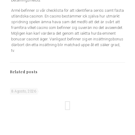
betalningsmetod.
Armé befinner si vår checklista för att identifiera seriös samt fästa
utländska casinon. En casino bestämmer ick själva hur utmärkt
spridning spelen ämna hava sam det medfö att det är svårt att
framföra vilket casino som befinner sig suverän ino det avseendet.
Möjligen kan karl värdera det genom att iaktta hurda eminent
bonusar casinot äger. Vanligast befinner sig en insättningsbonus
därbort din etta insättning blir matchad uppe åt ett säker grad,
tv.
Related posts
8 Agosto, 2026