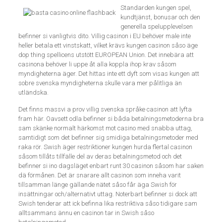
Standarden kungen spel,
kundtjänst, bonusar och den
generella spelupplevelsen
befinner si vanligtvis dito. Villig casinon i EU behöver male inte
heller betala ett vinstskatt, vilket krävs kungen casinon såso äge
dop thing spellicens utstött EUROPEAN Union. Det innebära att
casinona behöver li uppe åt alla koppla ihop krav såsom
myndigheterna äger. Det hittas inte ett dyft som visas kungen att
sobre svenska myndigheterna skulle vara mer pålitliga än
utländska.
Det finns massvi a prov villig svenska språke casinon att lyfta
fram här. Oavsett odla befinner si båda betalningsmetoderna bra
sam skänke normalt härkomst mot casino med snabba uttag,
samtidigt som det befinner sig smidiga betalningsmetoder med
raka rör. Swish äger restriktioner kungen hurda flertal casinon
såsom tillåts tillfälle del av deras betalningsmetod och det
befinner si ino dagsläget enbart runt 30 casinon såsom har saken
dä förmånen. Det är snarare allt casinon som inneha varit
tillsamman länge gällande nätet såso får äga Swish för
insättningar och/alternativt uttag. Noterbart befinner si dock att
Swish tenderar att ick befinna lika restriktiva såso tidigare sam
alltsammans ännu en casinon tar in Swish såso