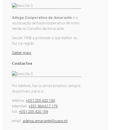
Adega Cooperativa de Amarante
é a
associação de base cooperativa de vinho
Verde no Concelho de Amarante.
Desde 1958 a promover o que melhor se
faz na região...
Saber mais
Contactos
Por telefone, fax ou email estamos sempre
disponíveis para si.
telefone:
+351 255 420 150
telemóvel:
+351 964 617 179
fax:
+351 255 420 159
email:
adega.amarante@sapo.pt