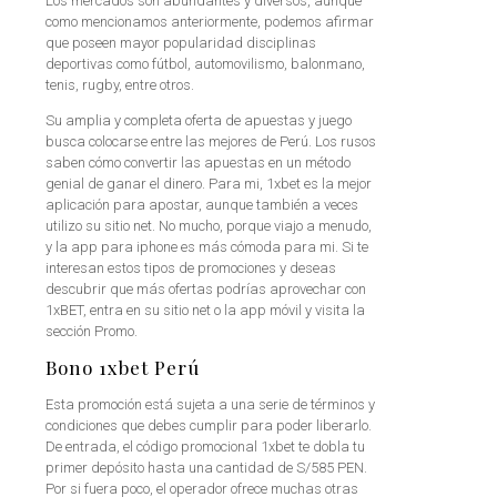
Los mercados son abundantes y diversos, aunque
como mencionamos anteriormente, podemos afirmar
que poseen mayor popularidad disciplinas
deportivas como fútbol, ​​automovilismo, balonmano,
tenis, rugby, entre otros.
Su amplia y completa oferta de apuestas y juego
busca colocarse entre las mejores de Perú. Los rusos
saben cómo convertir las apuestas en un método
genial de ganar el dinero. Para mi, 1xbet es la mejor
aplicación para apostar, aunque también a veces
utilizo su sitio net. No mucho, porque viajo a menudo,
y la app para iphone es más cómoda para mi. Si te
interesan estos tipos de promociones y deseas
descubrir que más ofertas podrías aprovechar con
1xBET, entra en su sitio net o la app móvil y visita la
sección Promo.
Bono 1xbet Perú
Esta promoción está sujeta a una serie de términos y
condiciones que debes cumplir para poder liberarlo.
De entrada, el código promocional 1xbet te dobla tu
primer depósito hasta una cantidad de S/585 PEN.
Por si fuera poco, el operador ofrece muchas otras