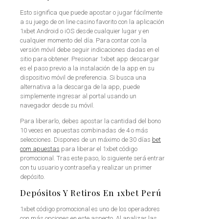
Esto significa que puede apostar o jugar fácilmente
a su juego de on line casino favorito con la aplicación
1xbet Android o iOS desde cualquier lugar y en
cualquier momento del día. Para contar con la
versión móvil debe seguir indicaciones dadas en el
sitio para obtener. Presionar 1xbet app descargar
es el paso previo a la instalación de la app en su
dispositivo móvil de preferencia. Si busca una
alternativa a la descarga de la app, puede
simplemente ingresar al portal usando un
navegador desde su móvil.
Para liberarlo, debes apostar la cantidad del bono
10 veces en apuestas combinadas de 4 o más
selecciones. Dispones de un máximo de 30 días
bet
com apuestas
para liberar el 1xbet código
promocional. Tras este paso, lo siguiente será entrar
con tu usuario y contraseña y realizar un primer
depósito.
Depósitos Y Retiros En 1xbet Perú
1xbet código promocional es uno de los operadores
con más opciones en este aspecto. Al analizar las