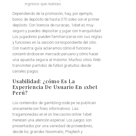
ingresos que realices.
Dependiendo de la promoción, hay, por ejemplo,
bonos de depósito de hasta 370 soles con el primer
depósito. Con licencia de curacao, 1xbet es muy
seguro y puedes depositar y jugar con tranquilidad.
Los jugadores pueden familiarizarse con sus reglas
y funciones en la sección correspondiente del sitio.
Con nuestra guía aclaramos cómo él funciona
concentrándose en mercado peruano y cómo hacer
una apuesta segura al máximo. Muchos sitios Web
transmiten partidos de fútbol gratuitos desde
canales pagos.
Usabilidad: ¿cómo Es La
Experiencia De Usuario En 1xbet
Perú?
Los contenidos de gambling-code.pe se publican
únicamente con fines informativos. Las
tragamonedas en el on line casino online 1xbet
merecen una atención especial. Los juegos son
presentados por una variedad de proveedores,
desde los grandes Novomatic, Playtech y