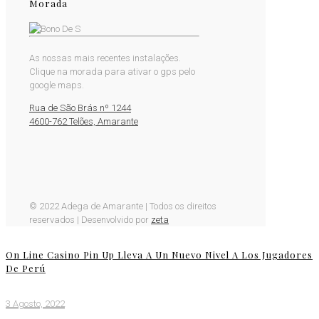
Morada
As nossas mais recentes instalações.
Clique na morada para ativar o gps pelo
google maps.
Rua de São Brás nº 1244
4600-762 Telões, Amarante
© 2022 Adega de Amarante | Todos os direitos
reservados | Desenvolvido por
zeta
On Line Casino Pin Up Lleva A Un Nuevo Nivel A Los Jugadores
De Perú
3 Agosto, 2022