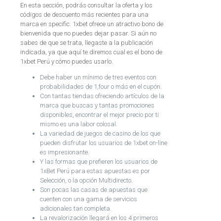
En esta sección, podrás consultar la oferta y los
códigos de descuento más recientes para una
marca en specific. 1xbet ofrece un atractivo bono de
bienvenida que no puedes dejar pasar. Si aún no
sabes de que se trata, llegaste a la publicación
indicada, ya que aquí te diremos cual es el bono de
1xbet Perú y cómo puedes usarlo.
Debe haber un mínimo de tres eventos con
probabilidades de 1,four o más en el cupón.
Con tantas tiendas ofreciendo artículos de la
marca que buscas y tantas promociones
disponibles, encontrar el mejor precio por ti
mismo es una labor colosal.
La variedad de juegos de casino de los que
pueden disfrutar los usuarios de 1xbet on-line
es impresionante.
Y las formas que prefieren los usuarios de
1xBet Perú para estas apuestas es por
Selección, o la opción Multidirecto.
Son pocas las casas de apuestas que
cuenten con una gama de servicios
adicionales tan completa.
La revalorización llegará en los 4 primeros