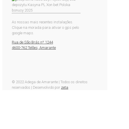
As nossas mais recentes instalações.
Clique na morada para ativar o gps pelo
google maps.
Rua de São Brás nº 1244
4600-762 Telões, Amarante
© 2022 Adega de Amarante | Todos os direitos
reservados | Desenvolvido por
zeta