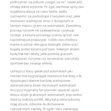
podtrzymać się pokusie „czegoś za nic”, nawet jeśli
istnieją dobre wytyczne. Po 2gie, darmowe spiny owo
wyjątkowa okazja na rzecz fanów, ażeby
zaznajomić się pochodzące z kasynem oraz, jakie
możliwości ważniejsze, wraz z dostępnymi w
tamtym miejscu grami na automatach. Zawodnicy
poznają rozrywki nie zaakceptować ryzykując
niczego, a kasyna posiadają szansę opisać swe
najistotniejsze propozycje. 1xSlots owo chodliwa
marka w polsce, oferująca dziesiątki slotów oraz
bogatą podaż kasyna pod żywo. Kolejnym atutem
będą free bet rabaty, jakie pozwolą graczom
zainicjować rozrywkę czy sprawdzać warsztaty
sportowe bez swojego wkładu.
Uchwycisz klasy gierek pod automatach jak i
również linie wygrywające stanowczo bardziej, o ile
dysponujesz obecnie bardziej wartościowe
doświadczenia dzięki darmowych automatach.
Wszyscy oryginalny fan powinien spędzać sporo
okresu dzięki gratisowych automatach, poprzednio
otworzy osobisty portfel, żeby był przeświadczony
mojej dziurki, odnośnie do obstawianie
rzeczywistych zapłaty. W ogóle rzecz zabierając,