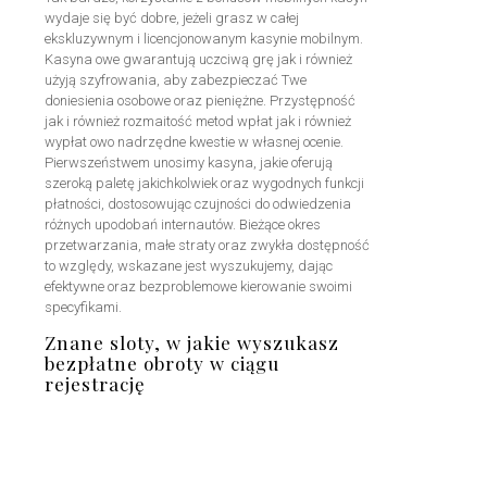
wydaje się być dobre, jeżeli grasz w całej
ekskluzywnym i licencjonowanym kasynie mobilnym.
Kasyna owe gwarantują uczciwą grę jak i również
użyją szyfrowania, aby zabezpieczać Twe
doniesienia osobowe oraz pieniężne. Przystępność
jak i również rozmaitość metod wpłat jak i również
wypłat owo nadrzędne kwestie w własnej ocenie.
Pierwszeństwem unosimy kasyna, jakie oferują
szeroką paletę jakichkolwiek oraz wygodnych funkcji
płatności, dostosowując czujności do odwiedzenia
różnych upodobań internautów. Bieżące okres
przetwarzania, małe straty oraz zwykła dostępność
to względy, wskazane jest wyszukujemy, dając
efektywne oraz bezproblemowe kierowanie swoimi
specyfikami.
Znane sloty, w jakie wyszukasz
bezpłatne obroty w ciągu
rejestrację