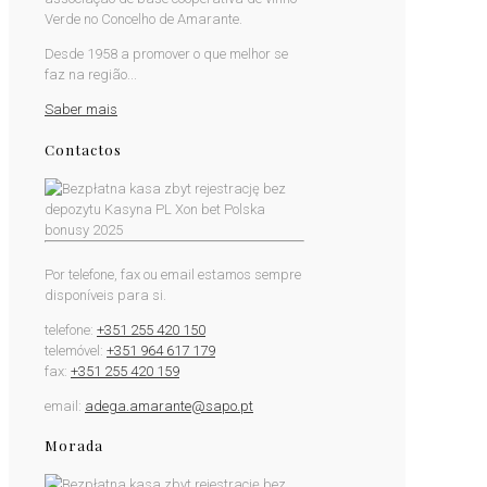
Verde no Concelho de Amarante.
Desde 1958 a promover o que melhor se
faz na região...
Saber mais
Contactos
Por telefone, fax ou email estamos sempre
disponíveis para si.
telefone:
+351 255 420 150
telemóvel:
+351 964 617 179
fax:
+351 255 420 159
email:
adega.amarante@sapo.pt
Morada