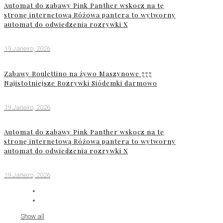
Automat do zabawy Pink Panther wskocz na tę
stronę internetową Różowa pantera to wytworny
automat do odwiedzenia rozrywki X
19 Janeiro, 2026
Zabawy Roulettino na żywo Maszynowe 777
Najistotniejsze Rozrywki Siódemki darmowo
19 Janeiro, 2026
Automat do zabawy Pink Panther wskocz na tę
stronę internetową Różowa pantera to wytworny
automat do odwiedzenia rozrywki X
19 Janeiro, 2026
Show all