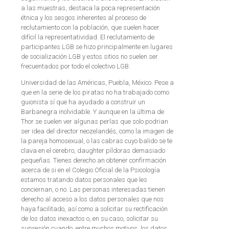
a las muestras, destaca la poca representación
étnica y los sesgos inherentes al proceso de
reclutamiento con la población, que suelen hacer
difícil la representatividad. El reclutamiento de
participantes LGB se hizo principalmente en lugares
de socialización LGB y estos sitios no suelen ser
frecuentados por todo el colectivo LGB.
Universidad de las Américas, Puebla, México. Pese a
que en la serie de los piratas no ha trabajado como
guionista sí que ha ayudado a construir un
Barbanegra inolvidable. Y aunque en la última de
Thor se suelen ver algunas perlas que solo podrian
ser idea del director neozelandés, como la imagen de
la pareja homosexual, o las cabras cuyo balido se te
clava en el cerebro, daughter píldoras demasiado
pequeñas. Tienes derecho an obtener confirmación
acerca de si en el Colegio Oficial de la Psicología
estamos tratando datos personales que les
conciernan, o no. Las personas interesadas tienen
derecho al acceso a los datos personales que nos
haya facilitado, así como a solicitar su rectificación
de los datos inexactos o, en su caso, solicitar su
supresión cuando, entre muchos motivos, los datos