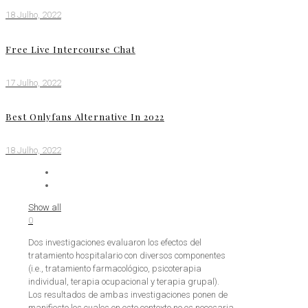
18 Julho, 2022
Free Live Intercourse Chat
17 Julho, 2022
Best Onlyfans Alternative In 2022
18 Julho, 2022
Show all
0
Dos investigaciones evaluaron los efectos del
tratamiento hospitalario con diversos componentes
(i.e., tratamiento farmacológico, psicoterapia
individual, terapia ocupacional y terapia grupal).
Los resultados de ambas investigaciones ponen de
manifiesto los cuales en este contexto no es necesaria