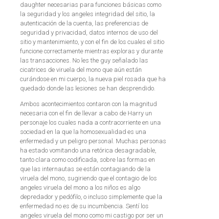
daughter necesarias para funciones básicas como
la seguridad y los angeles integridad del sitio, la
autenticación de la cuenta, las preferencias de
seguridad y privacidad, datos internos de uso del
sitio y mantenimiento, y con el fin de los cuales el sitio
funcione correctamente mientras exploras y durante
las transacciones. No les the guy señalado las
cicatrices de viruela del mono que aún están
curándose en mi cuerpo, la nueva piel rosada que ha
quedado donde las lesiones se han desprendido.
Ambos acontecimientos contaron con la magnitud
necesaria con el fin de llevar a cabo de Harry un
personaje los cuales nada a contracorriente en una
sociedad en la que la homosexualidad es una
enfermedad y un peligro personal. Muchas personas
ha estado vomitando una retórica desagradable,
tanto clara como codificada, sobre las formas en
que las internautas se están contagiando de la
viruela del mono, sugiriendo que el contagio de los
angeles viruela del mono a los niños es algo
depredador y pedófilo, o incluso simplemente que la
enfermedad no es de su incumbencia. Sentí los
angeles viruela del mono como mi castigo por ser un