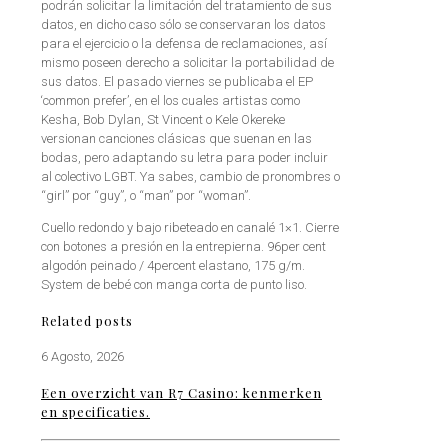
podrán solicitar la limitación del tratamiento de sus
datos, en dicho caso sólo se conservaran los datos
para el ejercicio o la defensa de reclamaciones, así
mismo poseen derecho a solicitar la portabilidad de
sus datos. El pasado viernes se publicaba el EP
‘common prefer’, en el los cuales artistas como
Kesha, Bob Dylan, St Vincent o Kele Okereke
versionan canciones clásicas que suenan en las
bodas, pero adaptando su letra para poder incluir
al colectivo LGBT. Ya sabes, cambio de pronombres o
“girl” por “guy”, o “man” por “woman”.
Cuello redondo y bajo ribeteado en canalé 1×1. Cierre
con botones a presión en la entrepierna. 96per cent
algodón peinado / 4percent elastano, 175 g/m.
System de bebé con manga corta de punto liso.
Related posts
6 Agosto, 2026
Een overzicht van R7 Casino: kenmerken
en specificaties.