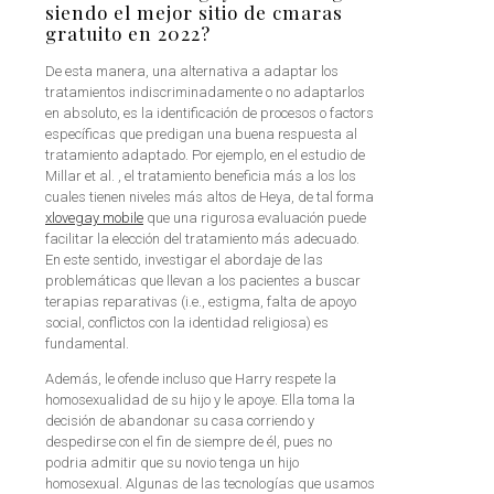
siendo el mejor sitio de cmaras
gratuito en 2022?
De esta manera, una alternativa a adaptar los
tratamientos indiscriminadamente o no adaptarlos
en absoluto, es la identificación de procesos o factors
específicas que predigan una buena respuesta al
tratamiento adaptado. Por ejemplo, en el estudio de
Millar et al. , el tratamiento beneficia más a los los
cuales tienen niveles más altos de Heya, de tal forma
xlovegay mobile
que una rigurosa evaluación puede
facilitar la elección del tratamiento más adecuado.
En este sentido, investigar el abordaje de las
problemáticas que llevan a los pacientes a buscar
terapias reparativas (i.e., estigma, falta de apoyo
social, conflictos con la identidad religiosa) es
fundamental.
Además, le ofende incluso que Harry respete la
homosexualidad de su hijo y le apoye. Ella toma la
decisión de abandonar su casa corriendo y
despedirse con el fin de siempre de él, pues no
podria admitir que su novio tenga un hijo
homosexual. Algunas de las tecnologías que usamos