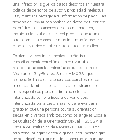
una infracción, sigue los pasos descritos en nuestra
política de derechos de autor y propiedad intelectual.
Etsy mantiene protegida tu información de pago. Las
tiendas de Etsy nunca reciben los datos de tu tarjeta
de crédito. Las opiniones de los consumidores,
incluidas las valoraciones del producto, ayudan a
otros clientes a conseguir más información sobre el
producto y a decidir si es el adecuado para ellos.
Existen diversos instrumentos diseñados
específicamente con el fin de medir variables
relacionadas con las minorías sexuales, como el
Measure of Gay-Related Stress – MOGS , que
contiene 56 factores relacionados con el estrés de
minorías. También se han utilizado instrumentos
más específicos para medir la homofobia
interiorizada como la Escala de Homofobia
Interiorizada para Lesbianas , o para evaluar el
grado en que una persona oculta su orientación
sexual en diversos ámbitos, como los angeles Escala
de Ocultación de la Orientación Sexual – SOCS y la
Escala de Ocultación de Nebraska – NOS-C . Por
otra zona, aunque existen algunos instrumentos que
se han diseñado para medir la orientación intimate,