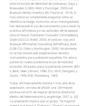
como la Escala de Identidad de Lesbianas, Gays y
Bisexuales (LGBIS; Mohr y Fassinger, 2000) o el
Bisexual Identity Inventory (BII; Paul et al., 2014), lo
más común es simplemente preguntar cómo se
identifica la image. Asimismo, otras investigaciones
han destacado el uso de instrumentos para medir la
práctica afirmativa y/o las actitudes del terapeuta,
como el Sexual Orientation Counselor Commpetency
Scale (SOCCS; Bidell, 2005), el Lesbian, Gay and
Bisexual Affirmative Counseling Self-efficacy stock
(LGB-CSI; Dillon y Worthington, 2003). No obstante,
no se han encontrado adaptaciones de estos
instrumentos para población española. Por ahora
parece los cuales predomina el uso de medidas
estándar utilizadas para la población common (BDI-
II, Beck, Steer y Brown, 1996; SCL-90-R, Derogatis y
Savitz, 1999; RSE, Rosenberg, 1965).
Tratar afirmativamente implica ir más allá de la
aceptación, se trata de añadir una “afirmación
positiva con el fin de mejorar de forma directa los
efectos del heterosexismo (Langdridge, 2007, p. 30).
La aceptación implica que un grupo, “la mayoría”
acepta a la minoría. El término “afirmar” se propone